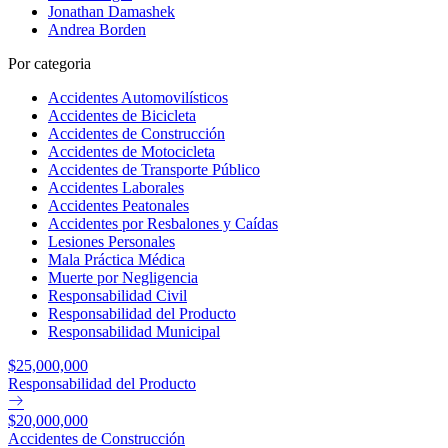
Jonathan Damashek
Andrea Borden
Por categoria
Accidentes Automovilísticos
Accidentes de Bicicleta
Accidentes de Construcción
Accidentes de Motocicleta
Accidentes de Transporte Público
Accidentes Laborales
Accidentes Peatonales
Accidentes por Resbalones y Caídas
Lesiones Personales
Mala Práctica Médica
Muerte por Negligencia
Responsabilidad Civil
Responsabilidad del Producto
Responsabilidad Municipal
$25,000,000
Responsabilidad del Producto
$20,000,000
Accidentes de Construcción