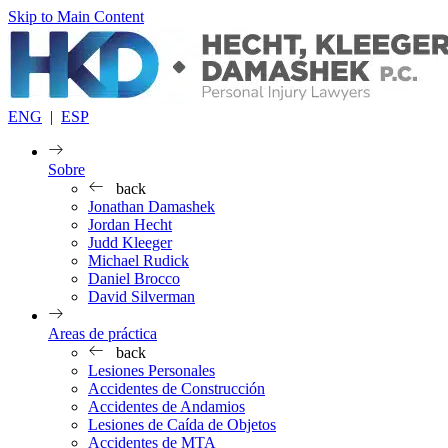
Skip to Main Content
ENG
|
ESP
Sobre
back
Jonathan Damashek
Jordan Hecht
Judd Kleeger
Michael Rudick
Daniel Brocco
David Silverman
Areas de práctica
back
Lesiones Personales
Accidentes de Construcción
Accidentes de Andamios
Lesiones de Caída de Objetos
Accidentes de MTA