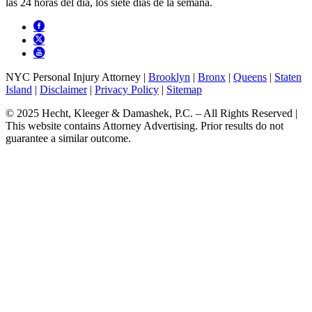
las 24 horas del día, los siete días de la semana.
NYC Personal Injury Attorney |
Brooklyn
|
Bronx
|
Queens
|
Staten
Island
|
Disclaimer
|
Privacy Policy
|
Sitemap
© 2025 Hecht, Kleeger & Damashek, P.C. – All Rights Reserved |
This website contains Attorney Advertising. Prior results do not
guarantee a similar outcome.