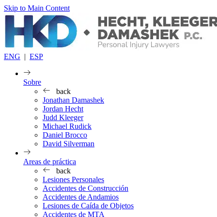
Skip to Main Content
ENG
|
ESP
Sobre
back
Jonathan Damashek
Jordan Hecht
Judd Kleeger
Michael Rudick
Daniel Brocco
David Silverman
Areas de práctica
back
Lesiones Personales
Accidentes de Construcción
Accidentes de Andamios
Lesiones de Caída de Objetos
Accidentes de MTA