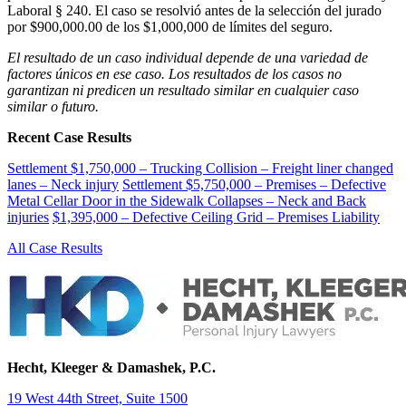
Laboral § 240. El caso se resolvió antes de la selección del jurado
por $900,000.00 de los $1,000,000 de límites del seguro.
El resultado de un caso individual depende de una variedad de
factores únicos en ese caso. Los resultados de los casos no
garantizan ni predicen un resultado similar en cualquier caso
similar o futuro.
Recent Case Results
Settlement $1,750,000 – Trucking Collision – Freight liner changed
lanes – Neck injury
Settlement $5,750,000 – Premises – Defective
Metal Cellar Door in the Sidewalk Collapses – Neck and Back
injuries
$1,395,000 – Defective Ceiling Grid – Premises Liability
All Case Results
Hecht, Kleeger & Damashek, P.C.
19 West 44th Street, Suite 1500